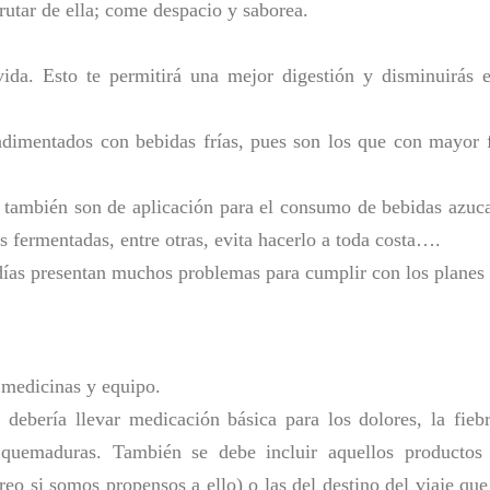
frutar de ella; come despacio y saborea.
ida. Esto te permitirá una mejor digestión y disminuirás 
ndimentados con bebidas frías, pues son los que con mayor f
 también son de aplicación para el consumo de bebidas azucara
s fermentadas, entre otras, evita hacerlo a toda costa….
ías presentan muchos problemas para cumplir con los planes d
e medicinas y equipo.
debería llevar medicación básica para los dolores, la fieb
quemaduras. También se debe incluir aquellos productos q
areo si somos propensos a ello) o las del destino del viaje qu